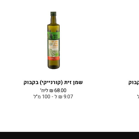
קבוק
שמן זית (קורנייקי) בקבוק
68.00
₪
ליח'
9.07 ₪ ל - 100 מ"ל