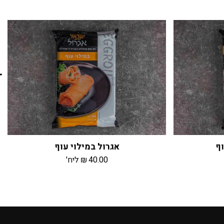
וף
אגרול במילוי עוף
40.00
₪
ליח'