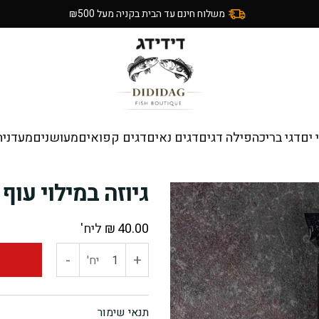
משלוח חינם עד הבית בקניה מעל ₪500
 ים
דגי בריכה
פילה דגים
דגים נאים
דגים קפואים
מעושנים
מעדניה
גיוזה במילוי עוף
40.00
₪
ליח'
-
+
כמות
יח'
של
תנאי שימור