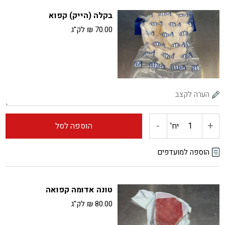
בקלה (הייק) קפוא
קפוא
70.00
₪
לק"ג
-
+
כמות
יח'
הוספה לסל
של
הוספה למועדפים
בקלה
טונה אדומה קפואה
(הייק)
80.00
₪
לק"ג
קפוא