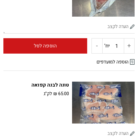
-
+
כמות
יח'
הוספה לסל
של
הוספה למועדפים
טונה
טונה לבנה קפואה
אדומה
65.00
₪
לק"ג
קפואה