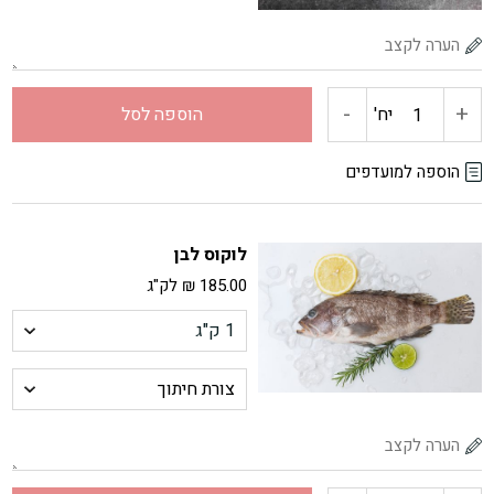
-
+
כמות
יח'
הוספה לסל
של
הוספה למועדפים
לברק
לוקוס לבן
כ-
185.00
₪
לק"ג
800
גרם