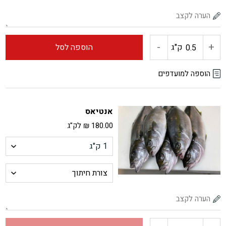
-
+
כמות
ק"ג
הוספה לסל
של
הוספה למועדפים
פילה
אנטיאס
מוסר
180.00
₪
לק"ג
ים