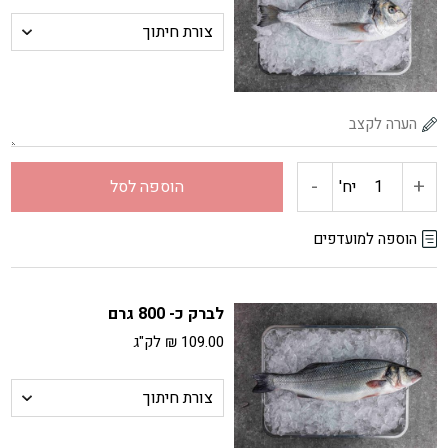
אדומה
-
+
כמות
יח'
הוספה לסל
של
הוספה למועדפים
דניס
לברק כ- 800 גרם
כ-
109.00
₪
לק"ג
800
גרם