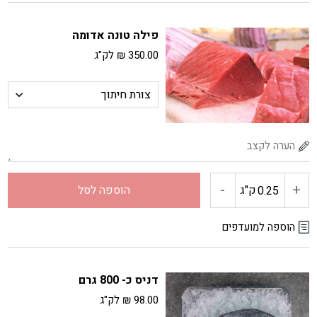
נתח
פילה טונה אדומה
פילה
350.00
₪
לק"ג
סלמון
-
+
כמות
ק"ג
הוספה לסל
של
הוספה למועדפים
פילה
דניס כ- 800 גרם
טונה
98.00
₪
לק"ג