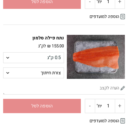
-
+
כמות
יח'
הוספה לסל
של
הוספה למועדפים
פילה
נתח פילה סלמון
סלמון
155.00
₪
לק"ג
מנות
(כ-
200
גר)
-
+
כמות
יח'
הוספה לסל
של
הוספה למועדפים