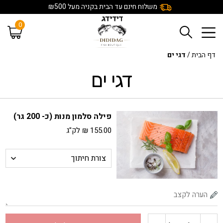
משלוח חינם עד הבית בקניה מעל ₪500
0
דף הבית
/
דגי ים
דגי ים
פילה סלמון מנות (כ- 200 גר)
155.00
₪
לק"ג