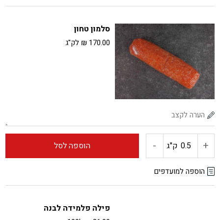
דג
סלמון טחון
טחון
170.00
₪
לק"ג
דניס
ולברק
-
+
כמות
ק"ג
הוספה לסל
של
הוספה למועדפים
סלמון
פילה פלמידה לבנה
טחון