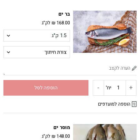
פילה
בר ים
לוקוס
168.00
₪
לק"ג
-
+
כמות
יח'
הוספה לסל
של
הוספה למועדפים
בר
מוסר ים
ים
148.00
₪
לק"ג