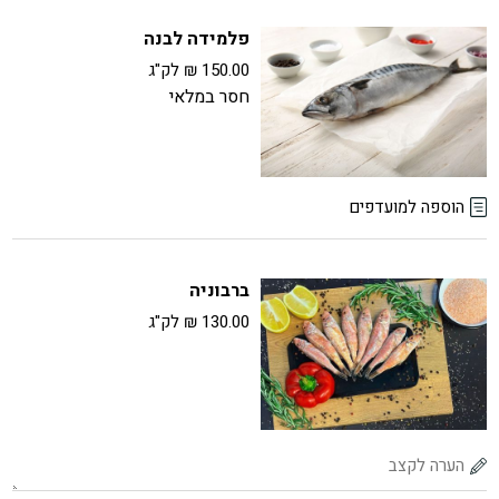
פילה
פלמידה לבנה
אנטיאס
150.00
₪
לק"ג
הוספה למועדפים
ברבוניה
130.00
₪
לק"ג