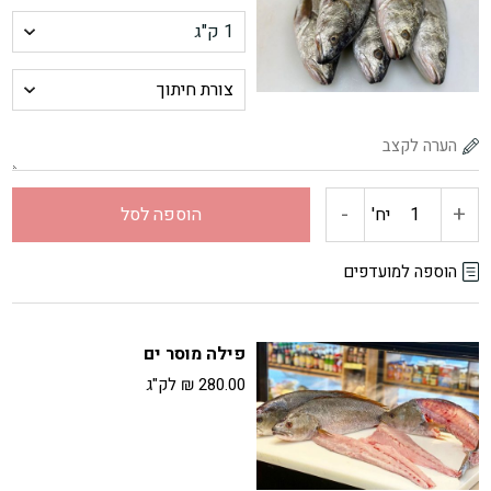
-
+
כמות
יח'
הוספה לסל
של
הוספה למועדפים
מוסר
פילה מוסר ים
ים
280.00
₪
לק"ג