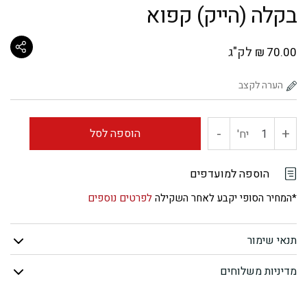
בקלה (הייק) קפוא
לק"ג
₪
70.00
-
+
כמות
הוספה לסל
יח'
של
הוספה למועדפים
בקלה
*המחיר הסופי יקבע לאחר השקילה
לפרטים נוספים
(הייק)
תנאי שימור
קפוא
מדיניות משלוחים